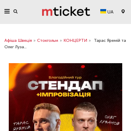
UA
Афіша Швеція
»
Стокгольм
»
КОНЦЕРТИ
»
Тарас Яремій та
Олег Луза...