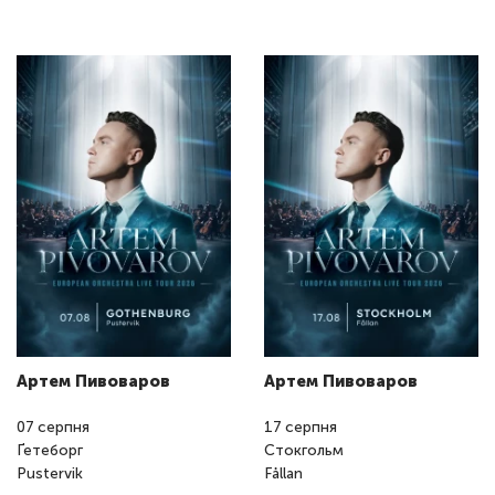
Артем Пивоваров
Артем Пивоваров
07
серпня
17
серпня
Ґетеборг
Стокгольм
Pustervik
Fållan