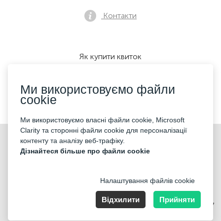
Контакти
Як купити квиток
Ми використовуємо файли
cookie
Ми приймаємо:
Ми використовуємо власні файли cookie, Microsoft
Clarity та сторонні файли cookie для персоналізації
©2026 «KONTRAMARKA OÜ» Всі права захищені
контенту та аналізу веб-трафіку.
Дізнайтеся більше про файли cookie
Налаштування файлів cookie
Відхилити
Прийняти
Harju maakond, Tallinn, Kesklinna linnaosa, Pärnu mnt 139b, 11317
Estonia. Company Nr: 14693656